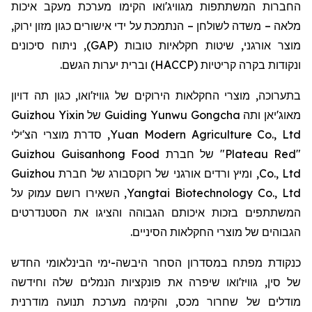
החברות המשתתפות מגוויג'ואו הקימו מערכת מעקב איכות
מלאה – משדה לשולחן – הנתמכת על ידי אישורים כגון מזון ירוק,
מוצר אורגני, שיטות חקלאיות טובות (GAP), ניתוח סיכונים
ונקודות בקרה קריטיות (HACCP) וברית יערות הגשם.
בתערוכה, מוצרי החקלאות הירוקים של גוויז'ואו, כגון תה דויון
Guizhou Yixin
מאוג'יאן ותה Guiding Yunwu Gongcha של
, סדרת מוצרי הצ'ילי
Yuan Modern Agriculture Co., Ltd
"Plateau Red" של חברת Guizhou Guisanhong Food
Co., Ltd, ומיץ ורדים אורגני של רוקסבורג של חברת Guizhou
Yangtai Biotechnology Co., Ltd, השאירו רושם עמוק על
המשתתפים בזכות איכותם הגבוהה והציגו את הסטנדרטים
הגבוהים של מוצרי החקלאות הסיניים.
כנקודת מפתח במסדרון הסחר היבשה-ימי הבינלאומי החדש
של סין, גוויז'ואו שיפרה את פונקציות הנמלים שלה וחידשה
מודלים של שחרור מכס, והקימה מערכת תנועה מודרנית