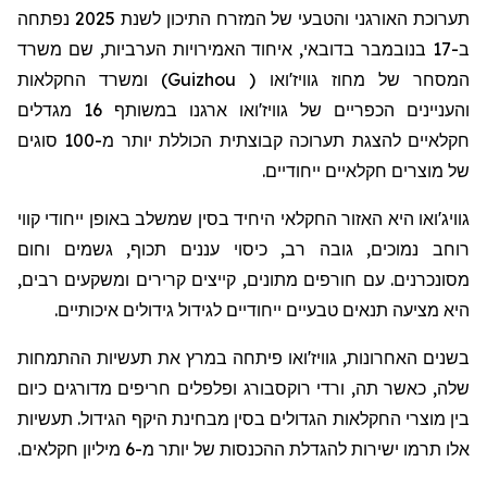
תערוכת האורגני והטבעי של המזרח התיכון לשנת 2025 נפתחה
ב-17 בנובמבר בדובאי, איחוד האמירויות הערביות, שם משרד
) ומשרד החקלאות
Guizhou
המסחר של מחוז גוויז'ואו (
והעניינים הכפריים של גוויז'ואו ארגנו במשותף 16 מגדלים
חקלאיים להצגת תערוכה קבוצתית הכוללת יותר מ-100 סוגים
של מוצרים חקלאיים ייחודיים.
גוויג'ואו היא האזור החקלאי היחיד בסין שמשלב באופן ייחודי קווי
רוחב נמוכים, גובה רב, כיסוי עננים תכוף, גשמים וחום
מסונכרנים. עם חורפים מתונים, קייצים קרירים ומשקעים רבים,
היא מציעה תנאים טבעיים ייחודיים לגידול גידולים איכותיים.
בשנים האחרונות, גוויז'ואו פיתחה במרץ את תעשיות ההתמחות
שלה, כאשר תה, ורדי רוקסבורג ופלפלים חריפים מדורגים כיום
בין מוצרי החקלאות הגדולים בסין מבחינת היקף הגידול. תעשיות
אלו תרמו ישירות להגדלת ההכנסות של יותר מ-6 מיליון חקלאים.