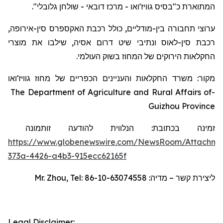
המתוארת כ"בסיס גוויז'ואו - מרכז דובאי - שולחן גלובלי".
ערוצי תחבורה בין-מודליים, כולל רכבת האקספרס סין-אירופה,
רכבת סין-לאוס ונתיבי שיט דרום אסיה, שילבו את מוצרי
החקלאות הירוקים של המחוז בשוק העולמי.
מקור: משרד החקלאות והעניינים הכפריים של מחוז גוויז'ואו
The Department of Agriculture and Rural Affairs of
-
Guizhou Province
זמינה בכתובת:
הנלווית להודעה זו
תמונה
https://www.globenewswire.com/NewsRoom/Attachm
373a-4426-a4b3-915ecc62165f
Mr. Zhou, Tel: 86-10-63074558
ליצירת קשר – מדיה:
Legal Disclaimer: