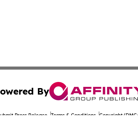
owered By
ubmit Press Release
Terms & Conditions
Copyright/DMCA
Inc. dba Affinity Group Publishing & Connecticut Arts Revi