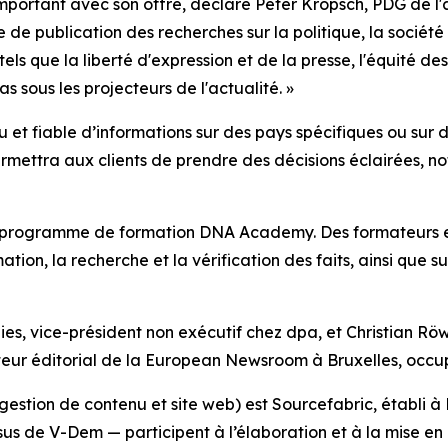
ortant avec son offre, déclare Peter Kropsch, PDG de l'ag
e de publication des recherches sur la politique, la soci
 que la liberté d'expression et de la presse, l'équité des 
s sous les projecteurs de l'actualité. »
nu et fiable d’informations sur des pays spécifiques ou su
ermettra aux clients de prendre des décisions éclairées, 
 programme de formation DNA Academy. Des formateurs e
ion, la recherche et la vérification des faits, ainsi que su
es, vice-président non exécutif chez dpa, et Christian Röw
teur éditorial de la European Newsroom à Bruxelles, occup
estion de contenu et site web) est Sourcefabric, établi à
sus de V-Dem — participent à l’élaboration et à la mise e